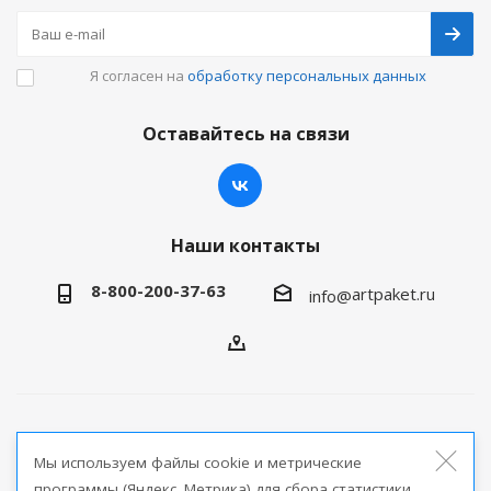
Я согласен на
обработку персональных данных
Оставайтесь на связи
Наши контакты
8-800-200-37-63
artpaket.ru
info@
2026 © Артпакет — интернет-магазин упаковочной
Мы используем файлы cookie и метрические
продукции
программы (Яндекс. Метрика) для сбора статистики