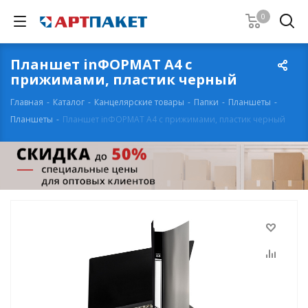
0
Планшет inФОРМАТ А4 с
прижимами, пластик черный
Главная
-
Каталог
-
Канцелярские товары
-
Папки
-
Планшеты
-
Планшеты
-
Планшет inФОРМАТ А4 с прижимами, пластик черный