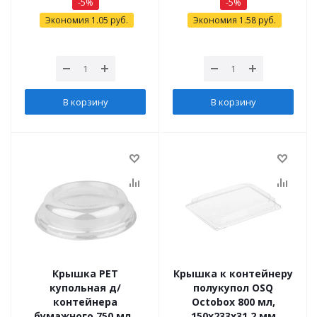
-
5
%
-
5
%
Экономия
1.05
руб.
Экономия
1.58
руб.
В корзину
В корзину
Крышка PET
Крышка к контейнеру
купольная д/
полукупол OSQ
контейнера
Octobox 800 мл,
бумажного 750 мл ,
150х233х31,2 мм