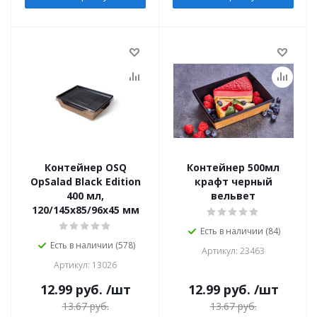
Контейнер OSQ
Контейнер 500мл
OpSalad Black Edition
крафт черный
400 мл,
вельвет
120/145x85/96x45 мм
Есть в наличии (84)
Есть в наличии (578)
Артикул: 23463
Артикул: 13026
12.99
руб.
/шт
12.99
руб.
/шт
13.67
руб.
13.67
руб.