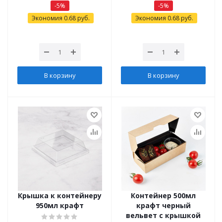
-
5
%
-
5
%
Экономия
0.68
руб.
Экономия
0.68
руб.
В корзину
В корзину
Крышка к контейнеру
Контейнер 500мл
950мл крафт
крафт черный
вельвет с крышкой