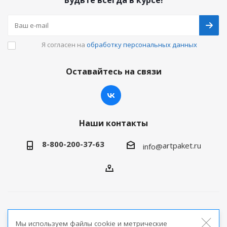
Будьте всегда в курсе!
Я согласен на
обработку персональных данных
Оставайтесь на связи
Наши контакты
8-800-200-37-63
artpaket.ru
info@
2026 © Артпакет — интернет-магазин упаковочной
Мы используем файлы cookie и метрические
продукции