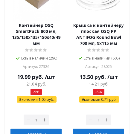
Контейнер OSQ
Крышка к контейнеру
SmartPack 800 мл,
плоская OSQ РР
135/150x135/150x40/49
ANTIFOG Round Bowl
мм
700 мл, 9x115 мм
Есть в наличии (296)
Есть в наличии (605)
Артикул: 27326
Артикул: 28025
19.99
руб.
/шт
13.50
руб.
/шт
21.04
руб.
14.21
руб.
-
5
%
-
5
%
Экономия
1.05
руб.
Экономия
0.71
руб.
В корзину
В корзину