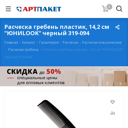
0
Расческа гребень пластик, 14,2 см
"ЮНИLOOK" черный 319-094
Главная
-
Каталог
-
Галантерея
-
Расчески
-
Расчески классические
-
Расчески гребень
-
Расческа гребень пластик, 14,2 см "ЮНИLOOK"
черный 319-094