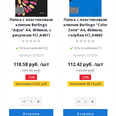
Папка с пластиковым
Папка с пластиковым
клипом Berlingo
клипом Berlingo "Color
"Aqua" А4, 450мкм, с
Zone" А4, 450мкм,
рисунком FCl_A4011
голубая FCl_A4063
Есть в наличии (2)
Есть в наличии (1)
Артикул: 556253
Артикул: 556254
118.58
руб.
/шт
112.42
руб.
/шт
169.40
руб.
160.60
руб.
-
30
%
-
30
%
Экономия
50.82
руб.
Экономия
48.18
руб.
В корзину
В корзину