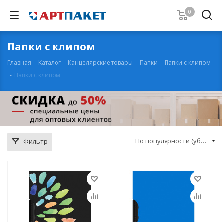
0
Папки с клипом
Главная
-
Каталог
-
Канцелярские товары
-
Папки
-
Папки с клипом
-
Папки с клипом
По популярности (убывание)
Фильтр