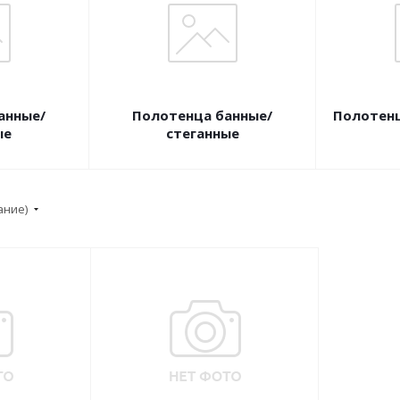
анные/
Полотенца банные/
Полотенц
ые
стеганные
ание)