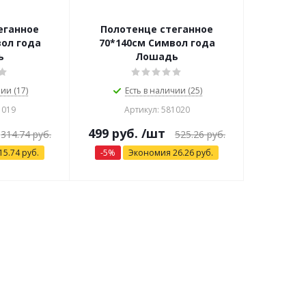
еганное
Полотенце стеганное
ол года
70*140см Символ года
ь
Лошадь
ии (17)
Есть в наличии (25)
1019
Артикул: 581020
499
руб.
/шт
314.74
руб.
525.26
руб.
15.74
руб.
-
5
%
Экономия
26.26
руб.