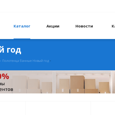
Каталог
Акции
Новости
К
й год
-
Полотенца банные Новый год