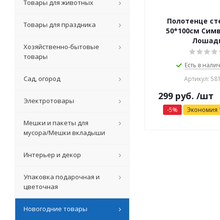
Товары для животных
Полотенце ст
Товары для праздника
50*100см Симв
Лошад
Хозяйственно-бытовые
товары
Есть в налич
Сад, огород
Артикул: 58
299
руб.
/шт
Электротовары
-
5
%
Экономия
Мешки и пакеты для
мусора/Мешки вкладыши
Интерьер и декор
Упаковка подарочная и
цветочная
Новогодние товары