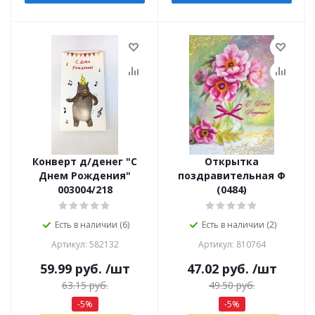
Конверт д/денег "С
Открытка
Днем Рождения"
поздравительная Ф
003004/218
(0484)
Есть в наличии (6)
Есть в наличии (2)
Артикул: 582132
Артикул: 810764
59.99
руб.
/шт
47.02
руб.
/шт
63.15
руб.
49.50
руб.
-
5
%
-
5
%