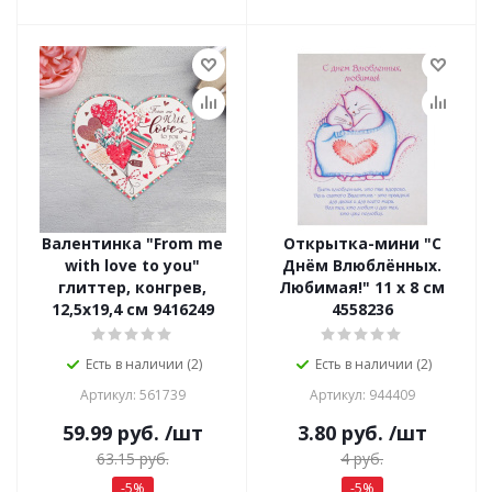
Валентинка "From me
Открытка-мини "С
with love to you"
Днём Влюблённых.
глиттер, конгрев,
Любимая!" 11 х 8 см
12,5х19,4 см 9416249
4558236
Есть в наличии (2)
Есть в наличии (2)
Артикул: 561739
Артикул: 944409
59.99
руб.
/шт
3.80
руб.
/шт
63.15
руб.
4
руб.
-
5
%
-
5
%