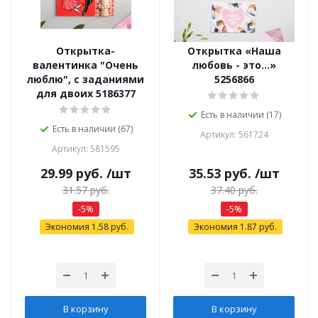
Открытка-
Открытка «Наша
валентинка "Очень
любовь - это...»
люблю", с заданиями
5256866
для двоих 5186377
Есть в наличии (17)
Есть в наличии (67)
Артикул: 561724
Артикул: 581595
29.99
руб.
/шт
35.53
руб.
/шт
31.57
руб.
37.40
руб.
-
5
%
-
5
%
Экономия
1.58
руб.
Экономия
1.87
руб.
В корзину
В корзину