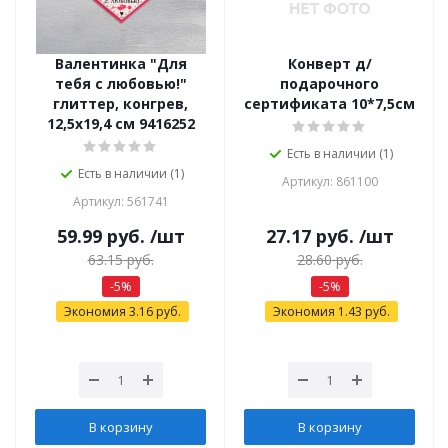
Валентинка "Для
Конверт д/
тебя с любовью!"
подарочного
глиттер, конгрев,
сертификата 10*7,5см
12,5х19,4 см 9416252
Есть в наличии (1)
Есть в наличии (1)
Артикул: 861100
Артикул: 561741
59.99
руб.
/шт
27.17
руб.
/шт
63.15
руб.
28.60
руб.
-
5
%
-
5
%
Экономия
3.16
руб.
Экономия
1.43
руб.
В корзину
В корзину