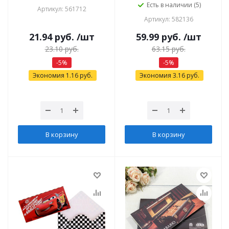
Есть в наличии (5)
Артикул: 561712
Артикул: 582136
21.94
руб.
/шт
59.99
руб.
/шт
23.10
руб.
63.15
руб.
-
5
%
-
5
%
Экономия
1.16
руб.
Экономия
3.16
руб.
В корзину
В корзину