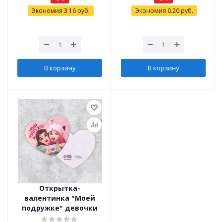
Экономия
3.16
руб.
Экономия
0.20
руб.
В корзину
В корзину
Открытка-
валентинка "Моей
подружке" девочки