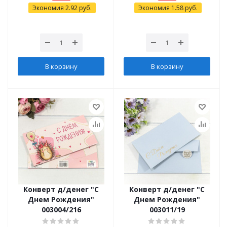
Экономия
2.92
руб.
Экономия
1.58
руб.
В корзину
В корзину
Конверт д/денег "С
Конверт д/денег "С
Днем Рождения"
Днем Рождения"
003004/216
003011/19