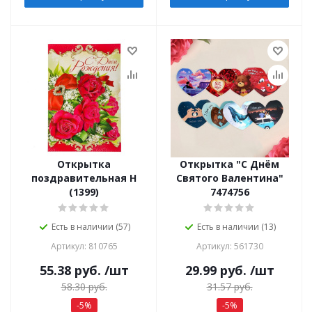
Открытка
Открытка "С Днём
поздравительная Н
Святого Валентина"
(1399)
7474756
Есть в наличии (57)
Есть в наличии (13)
Артикул: 810765
Артикул: 561730
55.38
руб.
/шт
29.99
руб.
/шт
58.30
руб.
31.57
руб.
-
5
%
-
5
%