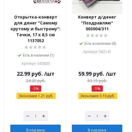
Открытка-конверт
Конверт д/денег
для денег "Самому
"Поздравляю"
крутому и быстрому":
003004/311
Тачки, 17 х 8,5 см
1137052
Есть в наличии (8)
Артикул: 582141
Есть в наличии (1)
Артикул: 560800
22.99
руб.
/шт
59.99
руб.
/шт
24.20
руб.
63.15
руб.
-
5
%
-
5
%
Экономия
1.21
руб.
Экономия
3.16
руб.
В корзину
В корзину