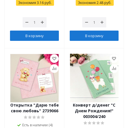
Экономия
3.16
руб.
Экономия
2.48
руб.
В корзину
В корзину
Открытка "Дарю тебе
Конверт д/денег "С
свою любовь" 2739066
Днем Рождения!"
003004/240
Есть в наличии (4)