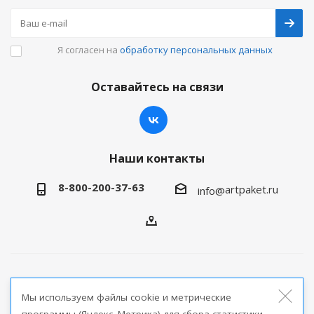
Я согласен на
обработку персональных данных
Оставайтесь на связи
Наши контакты
8-800-200-37-63
artpaket.ru
info@
2026 © Артпакет — интернет-магазин упаковочной
Мы используем файлы cookie и метрические
продукции