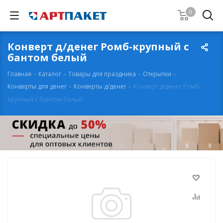
0
Конверт д/денег Ромб-крупный с
бантом белый
Главная
-
Каталог
-
Товары для праздника
-
Открытки
-
Конверты для денег
-
Конверты д/денег
-
Конверт д/денег Ромб-
крупный с бантом белый