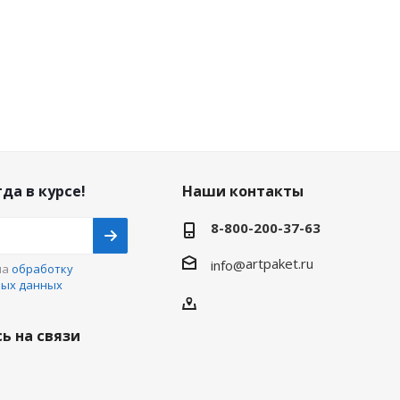
да в курсе!
Наши контакты
8-800-200-37-63
artpaket.ru
info@
на
обработку
ных данных
ь на связи