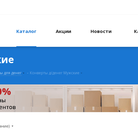
Каталог
Акции
Новости
К
кие
ы для денег
-
Конверты д/денег Мужские
ание)