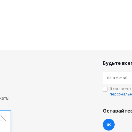
Будьте всег
Я согласен 
персональ
каты
Оставайтес