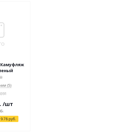
г Камуфляж
еленый
чии (5)
0391
.
/шт
б.
я
9.78
руб.