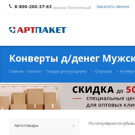
8-800-200-37-63
Заказать звонок
звонок бесплатный
Конверты д/денег Мужс
Главная
-
Каталог
-
Товары для праздника
-
Открытки
-
Конверт
По популярности (убыв
Автотовары