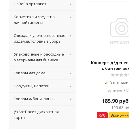
HoReCa Артпакет
Косметика и средства
личной гигиены
Одежда, чулочно-носочные
изделия, головные уборы
Упаковочные и расходные
материалы для бизнеса
Конверт д/дене
с бантом з
Товары для дома
Есть в нали
Продукты, напитки
Артикул: 58
Товары д/бани, ванны
185.90
руб
195.68
ру
(!!) АртПакет дисконтная
-
5
%
Экономи
карта