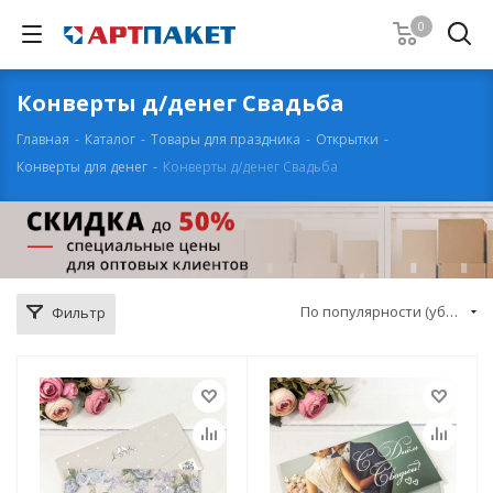
0
Конверты д/денег Свадьба
Главная
-
Каталог
-
Товары для праздника
-
Открытки
-
Конверты для денег
-
Конверты д/денег Свадьба
По популярности (убывание)
Фильтр