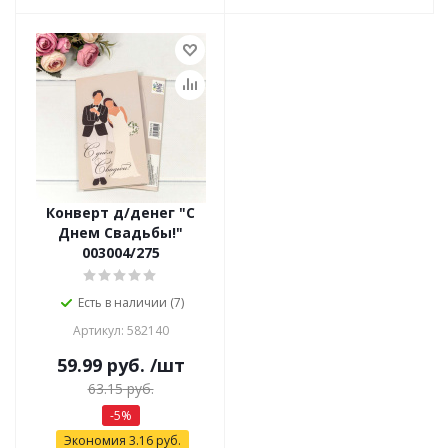
Конверт д/денег "С
Днем Свадьбы!"
003004/275
Есть в наличии (7)
Артикул: 582140
59.99
руб.
/шт
63.15
руб.
-
5
%
Экономия
3.16
руб.