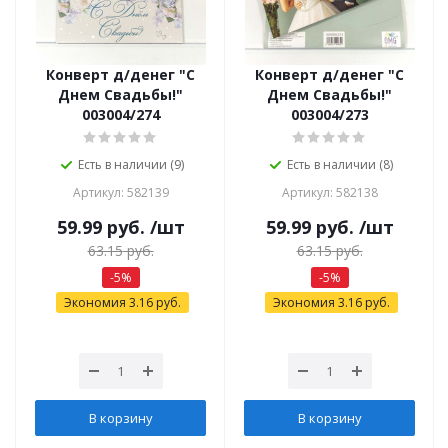
Конверт д/денег "С
Конверт д/денег "С
Днем Свадьбы!"
Днем Свадьбы!"
003004/274
003004/273
Есть в наличии (9)
Есть в наличии (8)
Артикул: 582139
Артикул: 582138
59.99
руб.
/шт
59.99
руб.
/шт
63.15
руб.
63.15
руб.
-
5
%
-
5
%
Экономия
3.16
руб.
Экономия
3.16
руб.
В корзину
В корзину