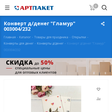
0
Конверт д/денег "Гламур"
003004/232
Главная
-
Каталог
-
Товары для праздника
-
Открытки
-
Конверты для денег
-
Конверты д/денег
-
Конверт д/денег "Гламур"
003004/232