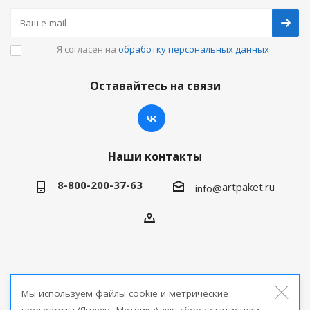
Я согласен на
обработку персональных данных
Оставайтесь на связи
Наши контакты
8-800-200-37-63
artpaket.ru
info@
2026 © Артпакет — интернет-магазин упаковочной
Мы используем файлы cookie и метрические
продукции