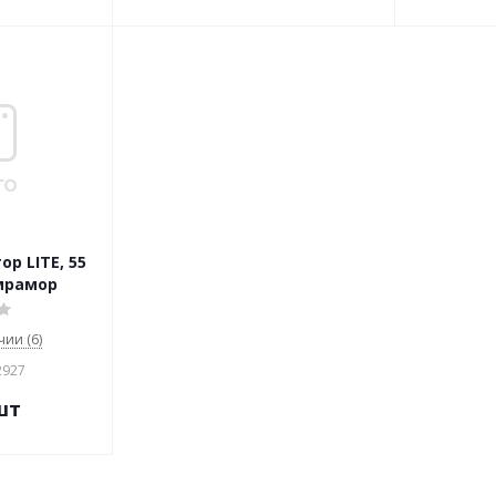
р LITE, 55
 мрамор
чии (6)
2927
шт