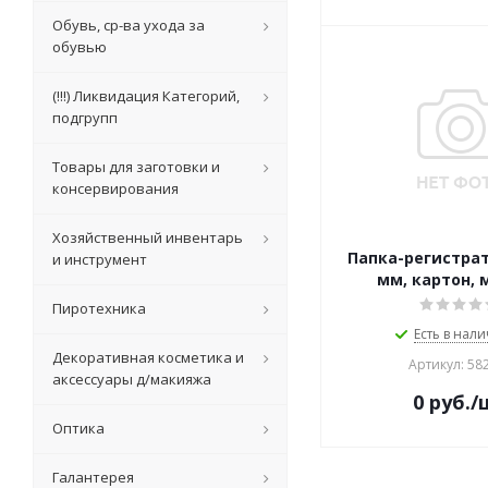
Обувь, ср-ва ухода за
обувью
(!!!) Ликвидация Категорий,
подгрупп
Товары для заготовки и
консервирования
Хозяйственный инвентарь
Папка-регистрато
и инструмент
мм, картон,
Пиротехника
Есть в нали
Декоративная косметика и
Артикул: 58
аксессуары д/макияжа
0
руб.
/
Оптика
Галантерея