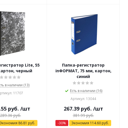
гистратор Lite, 55
Папка-регистратор
картон, черный
inФОРМАТ, 75 мм, картон,
синий
сть в наличии (13)
Есть в наличии (16)
ртикул: 11707
Артикул: 13044
.55
руб.
/шт
267.39
руб.
/шт
289.36
руб.
381.99
руб.
Экономия
86.81
руб.
-
30
%
Экономия
114.60
руб.