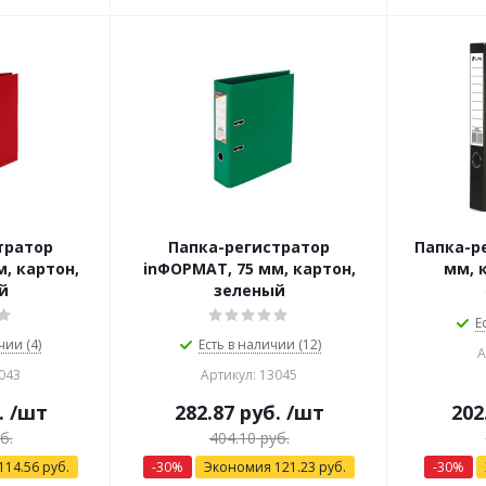
тратор
Папка-регистратор
Папка-ре
, картон,
inФОРМАТ, 75 мм, картон,
мм, 
й
зеленый
Е
чии (4)
Есть в наличии (12)
А
043
Артикул: 13045
.
/шт
282.87
руб.
/шт
202
б.
404.10
руб.
114.56
руб.
-
30
%
Экономия
121.23
руб.
-
30
%