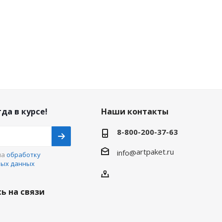
да в курсе!
Наши контакты
8-800-200-37-63
artpaket.ru
info@
на
обработку
ных данных
ь на связи