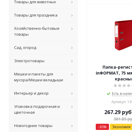
Товары для животных
Товары для праздника
Хозяйственно-бытовые
товары
Сад, огород
Электротовары
Папка-регис
inФОРМАТ, 75 мм
Мешки и пакеты для
красны
мусора/Мешки вкладыши
Интерьер и декор
Есть в нали
Артикул: 13
Упаковка подарочная и
267.29
руб
цветочная
381.85
ру
Новогодние товары
-
30
%
Экономия