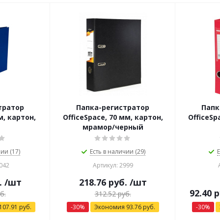
тратор
Папка-регистратор
Папк
, картон,
OfficeSpace, 70 мм, картон,
OfficeSp
мрамор/черный
ии (17)
Есть в наличии (29)
Е
042
Артикул: 2999
.
/шт
218.76
руб.
/шт
92.40
р
б.
312.52
руб.
107.91
руб.
-
30
%
Экономия
93.76
руб.
-
30
%