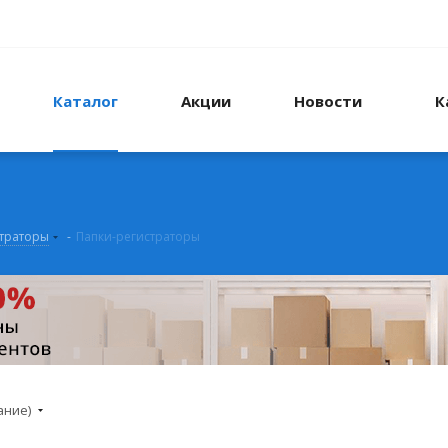
Каталог
Акции
Новости
К
страторы
-
Папки-регистраторы
ание)