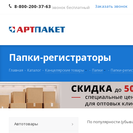
8-800-200-37-63
Заказать звонок
звонок бесплатный
Папки-регистраторы
Главная
-
Каталог
-
Канцелярские товары
-
Папки
-
Папки-реги
По популярности (убыв
Автотовары