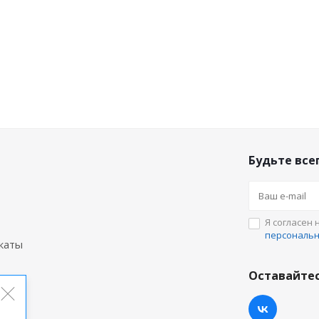
Будьте всег
Я согласен 
персональ
каты
Оставайтес