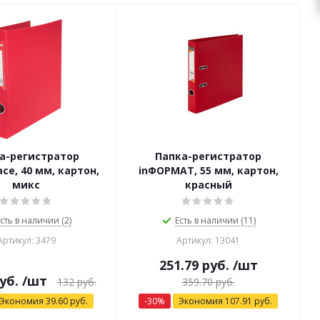
а-регистратор
Папка-регистратор
ace, 40 мм, картон,
inФОРМАТ, 55 мм, картон,
микс
красный
сть в наличии (2)
Есть в наличии (11)
Артикул: 3479
Артикул: 13041
251.79
руб.
/шт
уб.
/шт
132
руб.
359.70
руб.
Экономия
39.60
руб.
-
30
%
Экономия
107.91
руб.