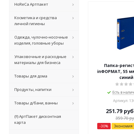
HoReCa Артпакет
Косметика и средства
личной гигиены
Одежда, чулочно-носочные
изделия, головные уборы
Упаковочные и расходные
материалы для бизнеса
Папка-регис
inФОРМАТ, 55 мм
Товары для дома
синий
Продукты, напитки
Есть в налич
Артикул: 13
Товары д/бани, ванны
251.79
руб
(!!) АртПакет дисконтная
359.70
ру
карта
-
30
%
Экономия