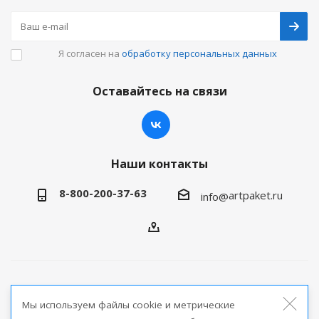
Я согласен на
обработку персональных данных
Оставайтесь на связи
Наши контакты
8-800-200-37-63
artpaket.ru
info@
2026 © Артпакет — интернет-магазин упаковочной
Мы используем файлы cookie и метрические
продукции