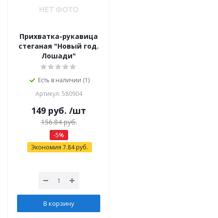
Прихватка-рукавица
стеганая "Новый год.
Лошади"
Есть в наличии (1)
Артикул: 580904
149
руб.
/шт
156.84
руб.
-
5
%
Экономия
7.84
руб.
В корзину