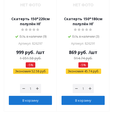
Скатерть 150*220см
Скатерть 150*180см
полулён НГ
полулён НГ
Есть в наличии (9)
Есть в наличии (3)
Артикул: 826297
Артикул: 826291
999
руб.
/шт
869
руб.
/шт
1 051.58
руб.
914.74
руб.
-
5
%
-
5
%
Экономия
52.58
руб.
Экономия
45.74
руб.
В корзину
В корзину