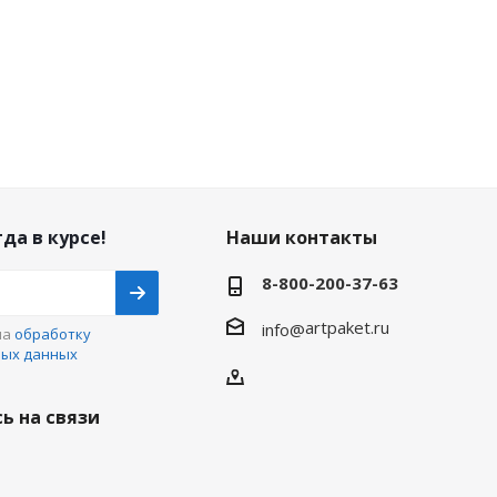
да в курсе!
Наши контакты
8-800-200-37-63
artpaket.ru
info@
на
обработку
ных данных
ь на связи