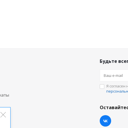
Будьте всег
Я согласен 
персональ
каты
Оставайтес