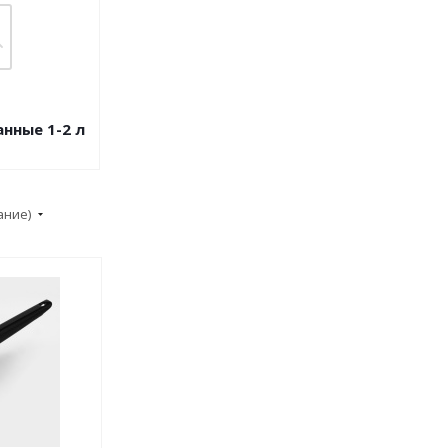
нные 1-2 л
ание)