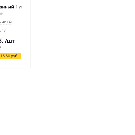
анный 1 л
чии (4)
543
б.
/шт
б.
115.50
руб.