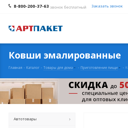
8-800-200-37-63
Заказать звонок
звонок бесплатный
Ковши эмалированные
Главная
-
Каталог
-
Товары для дома
-
Приготовление пищи
-
К
Автотовары