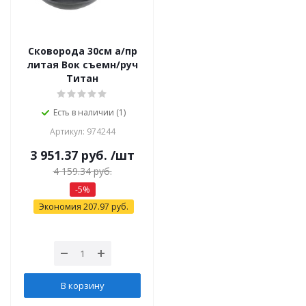
Сковорода 30см а/пр
литая Вок съемн/руч
Титан
Есть в наличии (1)
Артикул: 974244
3 951.37
руб.
/шт
4 159.34
руб.
-
5
%
Экономия
207.97
руб.
В корзину