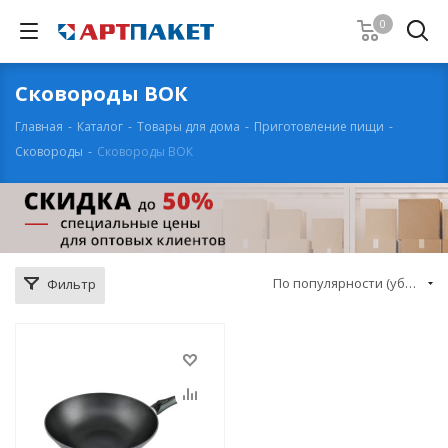
0
Сковороды ВОК
Главная
-
Каталог
-
Товары для дома
-
Приготовление пищи
-
Сковороды
-
Сковороды ВОК
По популярности (убывание)
Фильтр