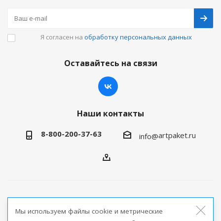
Я согласен на
обработку персональных данных
Оставайтесь на связи
Наши контакты
8-800-200-37-63
artpaket.ru
info@
2026 © Артпакет — интернет-магазин упаковочной
Мы используем файлы cookie и метрические
продукции